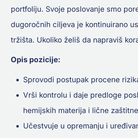
portfoliju. Svoje poslovanje smo pore
dugoročnih ciljeva je kontinuirano 
tržišta. Ukoliko želiš da napraviš kora
Opis pozicije:
Sprovodi postupak procene rizik
Vrši kontrolu i daje predloge pos
hemijskih materija i lične zaštit
Učestvuje u opremanju i uređivan