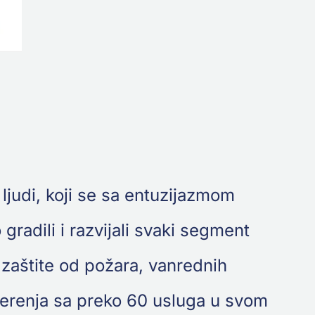
ljudi, koji se sa entuzijazmom
radili i razvijali svaki segment
 zaštite od požara, vanrednih
 merenja sa preko 60 usluga u svom