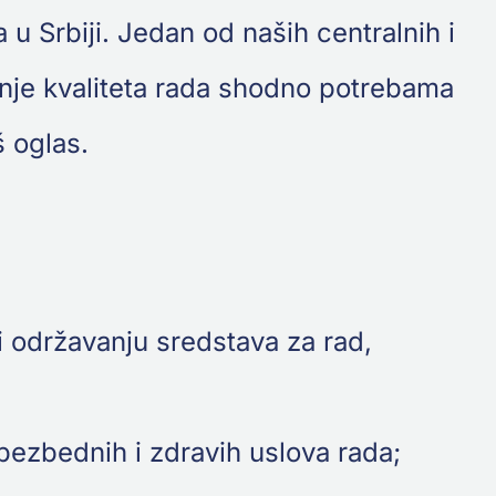
 u Srbiji. Jedan od naših centralnih i
enje kvaliteta rada shodno potrebama
š oglas.
 i održavanju sredstava za rad,
bezbednih i zdravih uslova rada;