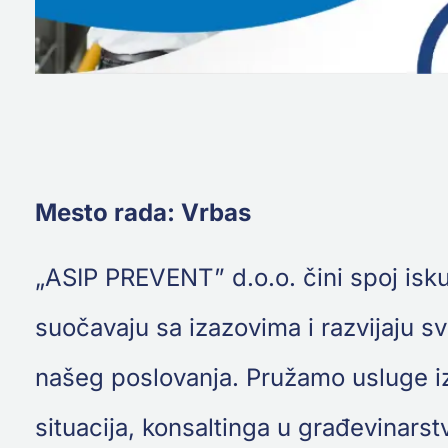
Mesto rada: Vrbas
„ASIP PREVENT” d.o.o. čini spoj isku
suočavaju sa izazovima i razvijaju sv
našeg poslovanja. Pružamo usluge iz 
situacija, konsaltinga u građevinars