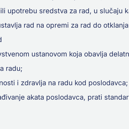
li upotrebu sredstva za rad, u slučaju
bustavlja rad na opremi za rad do otklan
d
avstvenom ustanovom koja obavlja delat
na radu;
nosti i zdravlja na radu kod poslodavca;
ađivanje akata poslodavca, prati standar