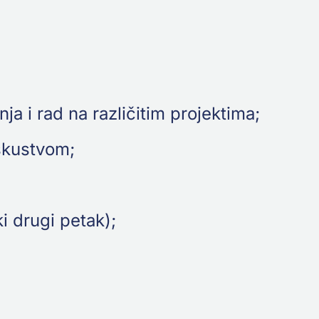
 i rad na različitim projektima;
skustvom;
 drugi petak);