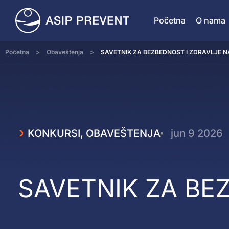
Početna
O nama
Početna
>
Obaveštenja
>
SAVETNIK ZA BEZBEDNOST I ZDRAVLJE 
KONKURSI
,
OBAVEŠTENJA
jun 9 2026
SAVETNIK ZA BE