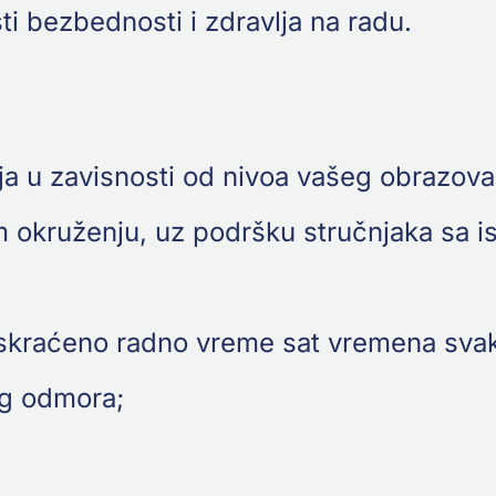
i bezbednosti i zdravlja na radu.
u zavisnosti od nivoa vašeg obrazovanja
m okruženju, uz podršku stručnjaka sa i
;
(skraćeno radno vreme sat vremena svaki
eg odmora;