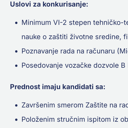
Uslovi za konkurisanje:
Minimum VI-2 stepen tehničko-te
nauke o zaštiti životne sredine, 
Poznavanje rada na računaru (Mic
Posedovanje vozačke dozvole B k
Prednost imaju kandidati sa:
Završenim smerom Zaštite na ra
Položenim stručnim ispitom iz obl