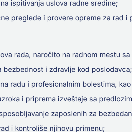
na ispitivanja uslova radne sredine;
ne preglede i provere opreme za rad i pre
lova rada, naročito na radnom mestu sa
za bezbednost i zdravlje kod poslodavca;
na radu i profesionalnim bolestima, kao
 uzroka i priprema izveštaje sa predlozi
osposobljavanje zaposlenih za bezbedan 
d i kontroliše njihovu primenu;