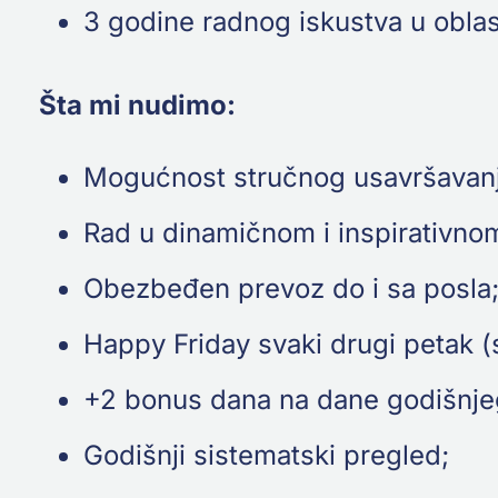
3 godine radnog iskustva u oblast
Šta mi nudimo:
Mogućnost stručnog usavršavanja 
Rad u dinamičnom i inspirativno
Obezbeđen prevoz do i sa posla
Happy Friday svaki drugi petak 
+2 bonus dana na dane godišnj
Godišnji sistematski pregled;