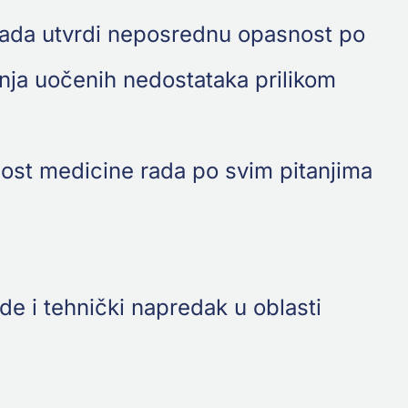
 kada utvrdi neposrednu opasnost po
janja uočenih nedostataka prilikom
nost medicine rada po svim pitanjima
de i tehnički napredak u oblasti