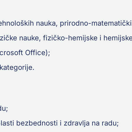
hnoloških nauka, prirodno-matematičkih 
fizičke nauke, fizičko-hemijske i hemijsk
rosoft Office);
ategorije.
du;
asti bezbednosti i zdravlja na radu;