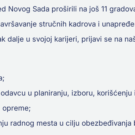
d Novog Sada proširili na još 11 gradova
usavršavanje stručnih kadrova i unapređ
k dalje u svojoj karijeri, prijavi se na na
a;
lodavcu u planiranju, izboru, korišćenju
ne opreme;
ju radnog mesta u cilju obezbeđivanja 