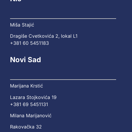
Miša Stajić
Dragiše Cvetkovića 2, lokal L1
+381 60 5451183
Novi Sad
Marijana Krstić
Lazara Stojkovića 19
+381 69 5451131
Milana Marijanović
Rakovačka 32