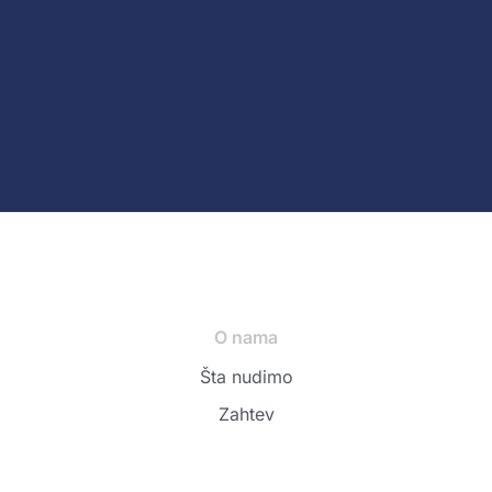
O nama
Šta nudimo
Zahtev
Politika privatnosti
Uslovi korišćenja