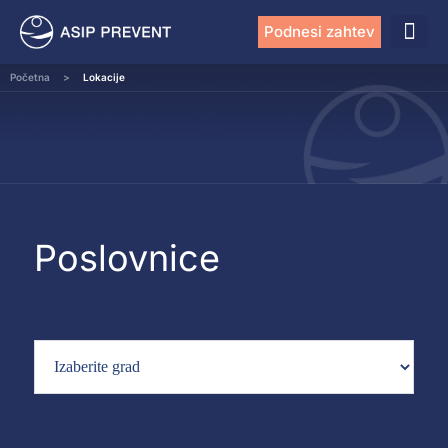
Podnesi zahtev
Početna
>
Lokacije
Poslovnice