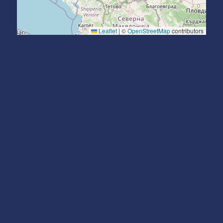
Subotica
Leaflet
|
©
OpenStreetMap
contributors
Nina Stojanović
Partizanskih baza 29
+381 69 545 8746
Vrbas
Gavrilo Amidžić
Gustava Krkleca 2
+381 69 5453047