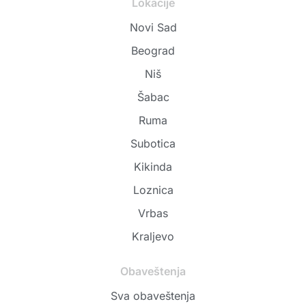
Lokacije
Novi Sad
Beograd
Niš
Šabac
Ruma
Subotica
Kikinda
Loznica
Vrbas
Kraljevo
Obaveštenja
Sva obaveštenja