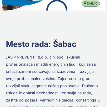
Mesto rada: Šabac
„ASIP PREVENT” d.o.o. čini spoj iskusnih
profesionalaca i mladih energičnih ljudi, koji se sa
entuzijazmom suočavaju sa izazovima i razvijaju
svoje profesionalne veštine. Zajedno smo gradili i
razvijali svaki segment našeg poslovanja. Pružamo
usluge iz oblasti bezbednosti i zdravlja na radu,
zaštite od požara, vanrednih situacija, konsaltinga u