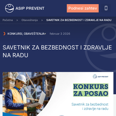
Podnesi zahtev
Početna
>
Obaveštenja
>
SAVETNIK ZA BEZBEDNOST I ZDRAVLJE NA RADU
KONKURSI
,
OBAVEŠTENJA
februar 3 2026
SAVETNIK ZA BEZBEDNOST I ZDRAVLJE
NA RADU