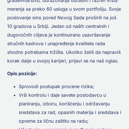
građevinarstvu, obrazovanja odraslih i raznih vrsta
merenja sa preko 60 usluga u svom portfoliju. Svoje
poslovanje smo pored Novog Sada proširili na još
10 gradova u Srbiji. Jedan od naših centralnih i
dugoročnih ciljeva je kontinuirano usavršavanje
stručnih kadrova i unapređenje kvaliteta rada
shodno potrebama tržišta. Ukoliko želiš da napraviš
korak dalje u svojoj karijeri, prijavi se na naš oglas.
Opis pozicije:
Sprovodi postupak procene rizika;
Vrši kontrolu i daje savete poslodavcu u
planiranju, izboru, korišćenju i održavanju
sredstava za rad, opasnih materija i sredstava i
opreme za ličnu zaštitu na radu;