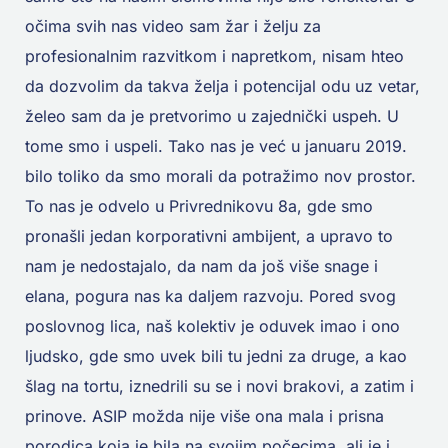
očima svih nas video sam žar i želju za
profesionalnim razvitkom i napretkom, nisam hteo
da dozvolim da takva želja i potencijal odu uz vetar,
želeo sam da je pretvorimo u zajednički uspeh. U
tome smo i uspeli. Tako nas je već u januaru 2019.
bilo toliko da smo morali da potražimo nov prostor.
To nas je odvelo u Privrednikovu 8a, gde smo
pronašli jedan korporativni ambijent, a upravo to
nam je nedostajalo, da nam da još više snage i
elana, pogura nas ka daljem razvoju. Pored svog
poslovnog lica, naš kolektiv je oduvek imao i ono
ljudsko, gde smo uvek bili tu jedni za druge, a kao
šlag na tortu, iznedrili su se i novi brakovi, a zatim i
prinove. ASIP možda nije više ona mala i prisna
porodica koja je bila na svojim počecima, ali je i