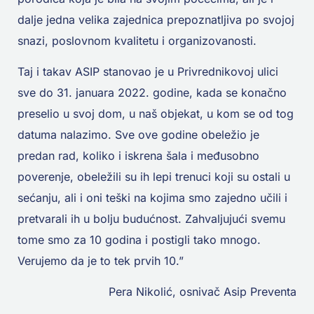
dalje jedna velika zajednica prepoznatljiva po svojoj
snazi, poslovnom kvalitetu i organizovanosti.
Taj i takav ASIP stanovao je u Privrednikovoj ulici
sve do 31. januara 2022. godine, kada se konačno
preselio u svoj dom, u naš objekat, u kom se od tog
datuma nalazimo. Sve ove godine obeležio je
predan rad, koliko i iskrena šala i međusobno
poverenje, obeležili su ih lepi trenuci koji su ostali u
sećanju, ali i oni teški na kojima smo zajedno učili i
pretvarali ih u bolju budućnost. Zahvaljujući svemu
tome smo za 10 godina i postigli tako mnogo.
Verujemo da je to tek prvih 10.”
Pera Nikolić, osnivač Asip Preventa