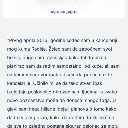
“Prvog aprila 2013. godine sedeo sam u kancelariji
mog kuma Radiše. Želeo sam da započnem svoj
biznis, dugo sam razmišljao kako bih to izveo,
planirao sam da radim samostalno, od kuće, ali sam
na kumov nagovor ipak odlučio da počnem iz te
kancelarije. Učinilo mi se da tako stvari ipak
izgledaju poslovnije: okružen sam ljudima, a svako
novo poznanstvo može da donese mnogo toga. U
glavi sam imao hiljade ideja i planova o tome kako
da razvijem posao, kako da dođem do klijenata, i
da sve to zajedno postane siguran oslonac za moju