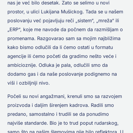
nas je već bilo desetak. Zato se selimo u novi
prostor, u ulici Lukijana Mušickog. Tada se u našem
poslovanju već pojavljuju reči „sistem“, „mreža“ ili
„ERP“, koje me navode da počnem da razmišljam o
promenama. Razgovarao sam sa mojim najbližima
kako bismo odlučili da li ćemo ostati u formatu
agencije ili ćemo početi da gradimo nešto veće i
ambicioznije. Odluka je pala, odlučili smo da
dodamo gas i da naše poslovanje podignemo na
viši i ozbiljniji nivo.
Počeli su novi angažmani, krenuli smo sa razvojem
proizvoda i daljim širenjem kadrova. Radili smo
predano, samostalno i trudili se da ponudimo
najviše standarde. Bio je to trud poput rudarskog,
samo što na našim šlemovima nije bilo reflektora. U