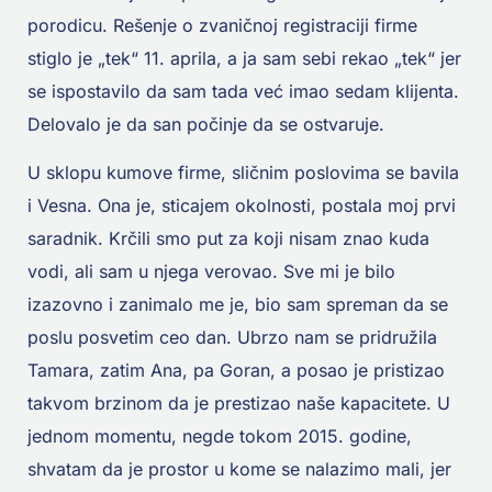
porodicu. Rešenje o zvaničnoj registraciji firme
stiglo je „tek“ 11. aprila, a ja sam sebi rekao „tek“ jer
se ispostavilo da sam tada već imao sedam klijenta.
Delovalo je da san počinje da se ostvaruje.
U sklopu kumove firme, sličnim poslovima se bavila
i Vesna. Ona je, sticajem okolnosti, postala moj prvi
saradnik. Krčili smo put za koji nisam znao kuda
vodi, ali sam u njega verovao. Sve mi je bilo
izazovno i zanimalo me je, bio sam spreman da se
poslu posvetim ceo dan. Ubrzo nam se pridružila
Tamara, zatim Ana, pa Goran, a posao je pristizao
takvom brzinom da je prestizao naše kapacitete. U
jednom momentu, negde tokom 2015. godine,
shvatam da je prostor u kome se nalazimo mali, jer