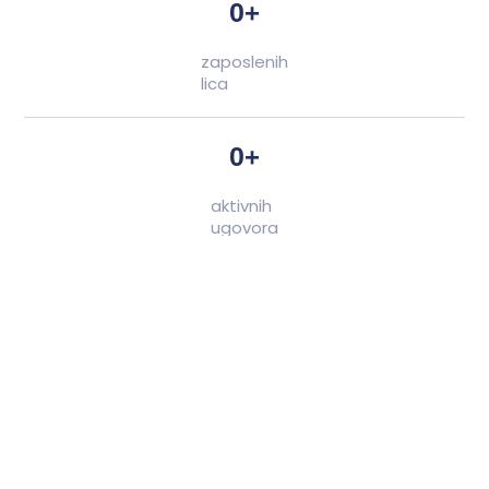
0
+
zaposlenih
lica
0
+
aktivnih
ugovora
0
+
zadovoljnih
klijenata