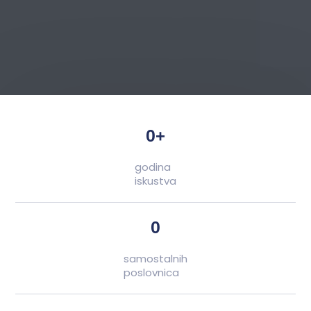
0
+
godina
iskustva
0
samostalnih
poslovnica